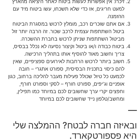
זיכרו: אין אפשרות לעשות ביטוח לאחר היציאה מהארץ
למעט חריגים, אז כדי שלא תשכחו, עשו ביטוח מיד עם
ההזמנה.
אם אתם שוכרים רכב, מומלץ לרכוש במסגרת הביטוח
ביטול השתתפות עצמית לרכב שכור. זה הרבה יותר זול
מביטול השתתפות שניתן לרכוש בחברת ההשכרה.
ביטוח כבודה ו/או ביטול וקיצור נסיעה לא נכלל בבסיס,
צריך וחשוב מאוד להוסיף אותו בתהליך הרכישה.
חשוב ביותר לרכוש הרחבות לאירועים ספציפיים, שאין
להם כיסוי בתכנית הבסיסית, ספורט אתגרי – חובה
לכמעט כל טיול שכולל פעילות מעבר להליכה ברחוב, כגון
אופניים וג'יפים, ספורט חורף – לסקי וספורט חורף,
וחפצים יקרי ערך שחשובים לכם במיוחד כמו תפילין,
ומחשב/טלפון נייד שחשובים לכם במיוחד
—
ובאיזה חברה לבטח? ההמלצה שלי
היא פספורטקארד.